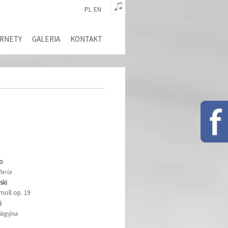
PL
EN
ARNETY
GALERIA
KONTAKT
ko
Paria
ski
moll op. 19
i
legijna