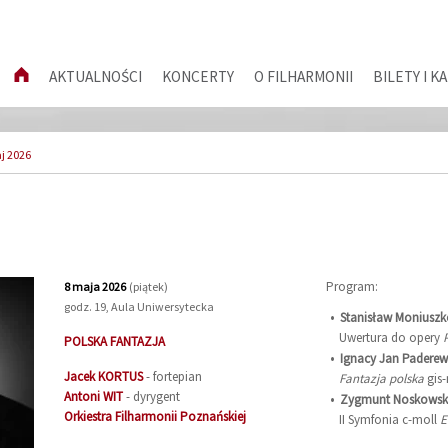
AKTUALNOŚCI
KONCERTY
O FILHARMONII
BILETY I K
j 2026
Program:
8 maja 2026
(piątek)
godz. 19, Aula Uniwersytecka
Stanisław Moniusz
Uwertura do opery
POLSKA FANTAZJA
Ignacy Jan Paderew
Jacek
KORTUS
- fortepian
Fantazja polska
gis-
Antoni
WIT
- dyrygent
Zygmunt Noskowsk
Orkiestra Filharmonii Poznańskiej
II Symfonia c-moll
E