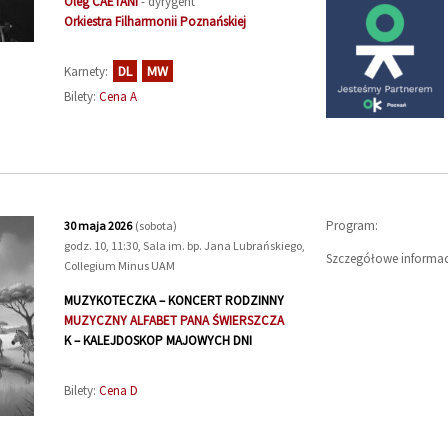
Oleg
CAETANI
- dyrygent
Orkiestra Filharmonii Poznańskiej
DL
MW
Karnety:
Bilety:
Cena A
Program:
30 maja 2026
(sobota)
godz. 10, 11:30, Sala im. bp. Jana Lubrańskiego,
Szczegółowe informac
Collegium Minus UAM
MUZYKOTECZKA – KONCERT RODZINNY
MUZYCZNY ALFABET PANA ŚWIERSZCZA
K – KALEJDOSKOP MAJOWYCH DNI
Bilety:
Cena D