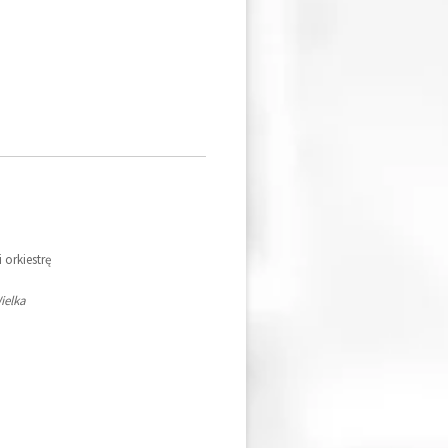
 orkiestrę
ielka