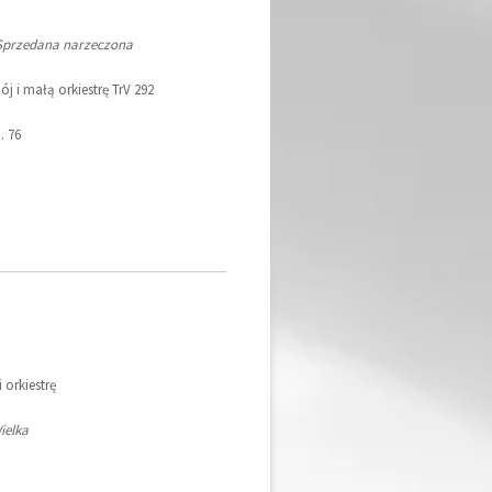
Sprzedana narzeczona
ój i małą orkiestrę TrV 292
. 76
 orkiestrę
ielka