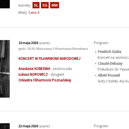
DL
SG
MW
Karnety:
Bilety:
Cena A
Program:
15 maja 2026
(piątek)
godz. 19:30, Warszawa, Filharmonia Narodowa
Friedrich Gulda
Koncert na wioloncze
KONCERT W FILHARMONII NARODOWEJ
Claude Debussy
Anastasia
KOBEKINA
- wiolonczela
Preludium do
Popoł
Łukasz
BOROWICZ
- dyrygent
Albert Roussel
Orkiestra Filharmonii Poznańskiej
Suity z baletu
Bachu
Program:
22 maja 2026
(piątek)