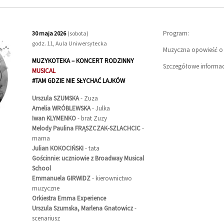
Program:
30 maja 2026
(sobota)
godz. 11, Aula Uniwersytecka
Muzyczna opowieść o m
MUZYKOTEKA – KONCERT RODZINNY
Szczegółowe informac
MUSICAL
#TAM GDZIE NIE SŁYCHAĆ LAJKÓW
Urszula
SZUMSKA
- Zuza
Amelia
WRÓBLEWSKA
- Julka
Iwan
KLYMENKO
- brat Zuzy
Melody Paulina
FRĄSZCZAK-SZLACHCIC
-
mama
Julian
KOKOCIŃSKI
- tata
Gościnnie: uczniowie z Broadway Musical
School
Emmanuela
GIRWIDZ
- kierownictwo
muzyczne
Orkiestra Emma Experience
Urszula Szumska, Marlena Gnatowicz
-
scenariusz