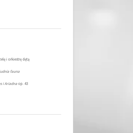
lę i orkiestrę dętą
udnia fauna
s i Ariadna
op. 43