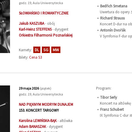
godz. 19, Aula Uniwersytecka
Bedřich Smetana
Uwertura do opery
SŁOWIAŃSKO I ROMANTYCZNIE
Richard Strauss
Jakub
KASZUBA
- obój
Koncert D-dur na ob
Karl-Heinz
STEFFENS
- dyrygent
Antonín Dvořák
Orkiestra Filharmonii Poznańskiej
V Symfonia F-dur op
DL
SG
MW
Karnety:
Bilety:
Cena S3
Program:
29 maja 2026
(piątek)
godz. 19, Aula Uniwersytecka
Tibor Serly
Koncert na altówkę i
NAD PIĘKNYM MODRYM DUNAJEM
Franz Schubert
153. KONCERT TARGOWY
IX Symfonia C-dur
W
Karolina
LEWIŃSKA-BĄK
- altówka
Adam
BANASZAK
- dyrygent