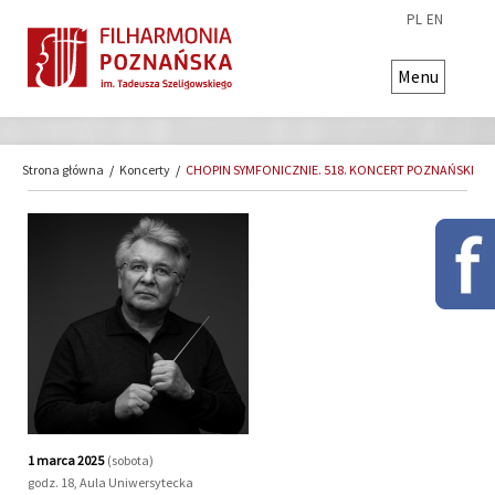
PL
EN
Menu
Strona główna
/
Koncerty
/
CHOPIN SYMFONICZNIE. 518. KONCERT POZNAŃSKI
1 marca 2025
(sobota)
godz. 18, Aula Uniwersytecka