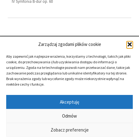
IV Symfonia B-dur op. 60
Zarządzaj zgodami plików cookie
Aby zapewnić jak najlepsze wrażenia, korzystamy z technologii, takich jak pliki
cookie, do przechowywania i/lub uzyskiwania dostępu do informacji o
urządzeniu. Zgoda na te technologie pozwoli nam przetwarzać dane, takie jak
zachowanie podczas przeglądania lub unikalne identyfikatory na tej stronie.
Brak wyrażenia zgody lub wycofanie zgody może niekorzystnie wpłynąć na
niektóre cechy i funkcje.
deklaracja
dostępności
Akceptuję
plan pracy orkiestry
Odmów
Używamy plików cookies do celów statystycznych oraz aby ułatwić Ci korzystanie z serwisu
filharmoniapoznanska.pl. Jeśli nie blokujesz tych plików, oznacza to, że zgadzasz się na
ich użycie oraz zapisanie w pamięci urządzenia. Możesz samodzielnie zarządzać cookies,
Zobacz preferencje
zmieniając ustawienia przeglądarki.
Akceptuję