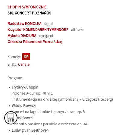
CHOPIN SYMFONICZNIE
518.
KONCERT POZNAŃSKI
Radosław
KOMOLKA
- fagot
Krzysztof
KOMENDAREK-TYMENDORF
- altówka
Mykoła
DIADIURA
- dyrygent
Orkiestra Filharmonii Poznańskiej
KP
Karnety:
Bilety:
Cena B
Program:
Fryderyk Chopin
Polonez A-dur op. 40 nr 1
(instrumentacja na orkiestrę symfoniczną – Grzegorz Fitelberg)
Witold Rowicki
Koncert na fagot i orkiestrę smyczkową op. 5
Marek Sewen
Concerto passione per viola e orchestra op. 44
Ludwig van Beethoven