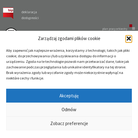
deklaracja
dostępności
plan pracy orkiestry
Zarządzaj zgodami plików cookie
Używamy plików cookies do celów statystycznych oraz aby ułatwić Ci korzystanie z serwisu
filharmoniapoznanska.pl. Jeśli nie blokujesz tych plików, oznacza to, że zgadzasz się na
Aby zapewnić jak najlepsze wrażenia, korzystamy z technologii, takich jak pliki
ich użycie oraz zapisanie w pamięci urządzenia. Możesz samodzielnie zarządzać cookies,
cookie, do przechowywania i/lub uzyskiwania dostępu do informacji o
zmieniając ustawienia przeglądarki.
Akceptuję
urządzeniu. Zgoda na te technologie pozwoli nam przetwarzać dane, takie jak
zachowanie podczas przeglądania lub unikalne identyfikatory na tej stronie.
Brak wyrażenia zgody lub wycofanie zgody może niekorzystnie wpłynąć na
niektóre cechy i funkcje.
Akceptuję
Odmów
Zobacz preferencje