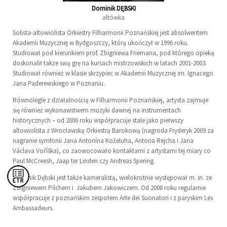
Dominik DĘBSKI
altówka
Solista-altowiolista Orkiestry Filharmonii Poznańskiej jest absolwentem
Akademii Muzycznej w Bydgoszczy, którą ukończył w 1996 roku.
Studiował pod kierunkiem prof. Zbigniewa Friemana, pod którego opieką
doskonalił także swą grę na kursach mistrzowskich w latach 2001-2003.
Studiował również w klasie skrzypiec w Akademii Muzycznej im. Ignacego
Jana Paderewskiego w Poznaniu.
Równolegle z działalnością w Filharmonii Poznańskiej, artysta zajmuje
się również wykonawstwem muzyki dawnej na instrumentach
historycznych – od 2006 roku współpracuje stale jako pierwszy
altowiolista z Wrocławską Orkiestrą Barokową (nagroda Fryderyk 2009 za
nagranie symfonii Jana Antonína Koželuha, Antona Rejcha i Jana
Václava Voříška), co zaowocowało kontaktami z artystami tej miary co
Paul McCreesh, Jaap ter Linden czy Andreas Spering.
Dominik Dębski jest także kameralistą, wielokrotnie występował m. in. ze
Zbigniewem Pilchem i Jakubem Jakowiczem. Od 2008 roku regularnie
współpracuje z poznańskim zespołem Arte dei Suonatori i z paryskim Les
Ambassadeurs.