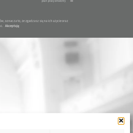
plan pracy orkiestry
w, oznacza to, że zgadzasz się na ich użycie oraz
ki.
Akceptuję