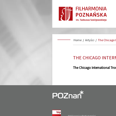
Home
/
Artyści
/
The Chicago 
THE CHICAGO INTE
The Chicago International Tr