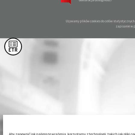
deklaracja dostępności
Używamy plików cookies do celów statystycznych o
zapisanie w 
Aby zapewnić jak najlepsze wrażenia, korzystamy z technologii, takich jak pliki co