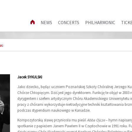
NEWS
CONCERTS
PHILHARMONIC
TICK
KI
Jacek SYKULSKI
Jako dziecko, będąc uczniem Poznańskiej Szkoły Chóralnej Jerzego K
Chórze Chłopięcym. Dziś jest jego dyrektorem. Funkcję te objął w 2003 
dyrygentem i szefem artystycznym Chóru Akademickiego Uniwersytetu 
pracy z chórami wykorzystuje nietradycyjne techniki kształtowania brz
podczas stypendium naukowego w Kanadzie.
Kompozytorską sławę przyniosła mu pieśń
Abba Ojcze
– hymn napisany
spotkanie z papieżem Janem Pawłem II w Częstochowie w 1991 roku. Fur
dzięki niemu Chór Akademicki wygrał Konkurs Chóralny Palestriny w Rz