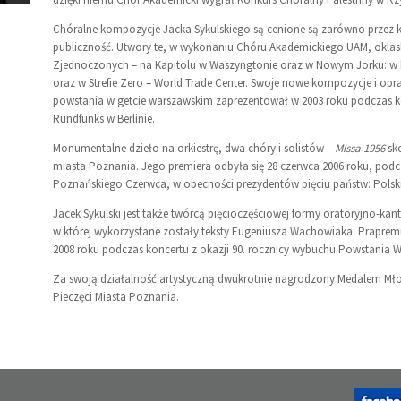
Chóralne kompozycje Jacka Sykulskiego są cenione są zarówno przez k
publiczność. Utwory te, w wykonaniu Chóru Akademickiego UAM, oklas
Zjednoczonych – na Kapitolu w Waszyngtonie oraz w Nowym Jorku: w ka
oraz w Strefie Zero – World Trade Center. Swoje nowe kompozycje i op
powstania w getcie warszawskim zaprezentował w 2003 roku podczas k
Rundfunks w Berlinie.
Monumentalne dzieło na orkiestrę, dwa chóry i solistów –
Missa 1956
sk
miasta Poznania. Jego premiera odbyła się 28 czerwca 2006 roku, po
Poznańskiego Czerwca, w obecności prezydentów pięciu państw: Polski,
Jacek Sykulski jest także twórcą pięcioczęściowej formy oratoryjno-kan
w której wykorzystane zostały teksty Eugeniusza Wachowiaka. Prapremie
2008 roku podczas koncertu z okazji 90. rocznicy wybuchu Powstania W
Za swoją działalność artystyczną dwukrotnie nagrodzony Medalem Młode
Pieczęci Miasta Poznania.