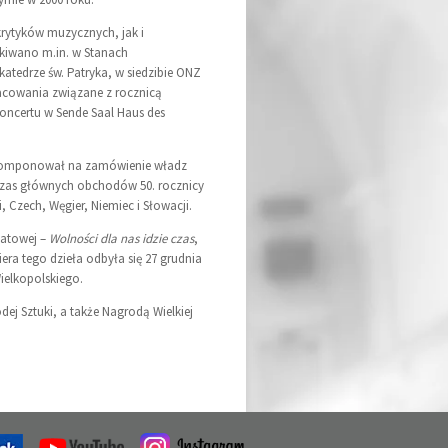
rytyków muzycznych, jak i
kiwano m.in. w Stanach
tedrze św. Patryka, w siedzibie ONZ
racowania związane z rocznicą
oncertu w Sende Saal Haus des
omponował na zamówienie władz
dczas głównych obchodów 50. rocznicy
 Czech, Węgier, Niemiec i Słowacji.
tatowej –
Wolności dla nas idzie czas
,
ra tego dzieła odbyła się 27 grudnia
ielkopolskiego.
j Sztuki, a także Nagrodą Wielkiej