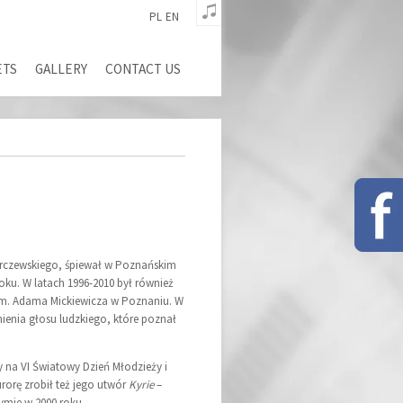
PL
EN
ETS
GALLERY
CONTACT US
urczewskiego, śpiewał w Poznańskim
roku. W latach 1996-2010 był również
im. Adama Mickiewicza w Poznaniu. W
mienia głosu ludzkiego, które poznał
 na VI Światowy Dzień Młodzieży i
orę zrobił też jego utwór
Kyrie
–
ymie w 2000 roku.