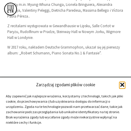
batutą m.in. Myung-Whuna Chunga, Lionela Bringuiera, Alexandra
Shelleya, Valentiny Peleggi, Dietricha Paredesa, Massima Bellego i Víctora
Pabla Péreza..
Z recitalami występowała w Gewandhausie w Lipsku, Salle Cortot w
Paryżu, Rudolfinum w Pradze, Steinway Hall w Nowym Jorku, Wigmore
Hall w Londynie.
W 2017 roku, nakładem Deutsche Grammophon, ukazał się jej pierwszy
album: „Robert Schumann, Piano Sonata No.1 & Fantasie”.
Zarządzaj zgodami plików cookie
Aby zapewnić jak najlepsze wrażenia, korzystamy z technologii, takich jak pliki
cookie, do przechowywania i/lub uzyskiwania dostępu do informacji o
urządzeniu. Zgoda na te technologie pozwoli nam przetwarzać dane, takie jak
zachowanie podczas przeglądania lub unikalne identyfikatory na tej stronie.
Brak wyrażenia zgody lub wycofanie zgody może niekorzystnie wpłynąć na
niektóre cechy i funkcje.
deklaracja
dostępności