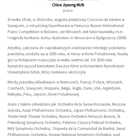
Chloe Jiyeong MUN
piano
W wieku 18 lat, w 2014 roku, wygrała prestiżowy Concours de Genève w
Szwajcarii, a rok później tryumfowała w Ferruccio Busoni International
Piano Competition w Bolzano, we Wloszech Jest także laureatką m.in.
I nagrody konkursu
Arthur Rubinstein in Memoriam
w Bydgoszczy (2009).
Artystka, zaliczana do najciekawszych osobowości młodego pokolenia
pianistów, urodziła się w 1995 roku, w Yeosu w Korei Południowej. Naukę
gry na fortepianie rozpoczęła w wieku siedmiu lat. Od 2010 roku
kształciła się pod kierunkiem Dae-jina Kima w Koreańskim Narodowym
Uniwersytecie Sztuk, który niedawno ukończyła.
Młodą pianistkę oklaskiwano w Niemczech, Francji, Polsce, Włoszech,
Czechach, Szwajcarii, Hiszpanii, Belgii, Anglii, Danii, USA, Argentynie,
Meksyku, Peru, Japonii i Korei Południowej.
Grała z takimi orkiestrami jak: Orchestre de la Suisse Romande, Moscow
Soloists, Asian Philharmonic Orchestra, Japan Philharmonic Orchestra,
Trieste Verdi Theater Orchestra, Nuova Orchestra Ferruccio Busoni, St.
Petersburg Symphony Orchestra, Palermo Classica Festival Orchestra,
MAV Symphony Orchestra, Orquesta de la Comunidad de Madrid, Seoul
Philharmonic Orchestra, Korean National Symphony Orchestra, pod