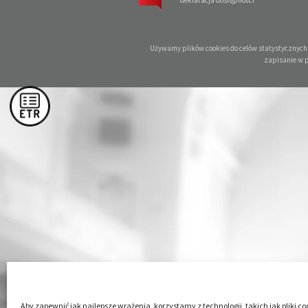
deklaracja dostępności
Używamy plików cookies do celów statystycznych o
zapisanie w 
Aby zapewnić jak najlepsze wrażenia, korzystamy z technologii, takich jak pliki co