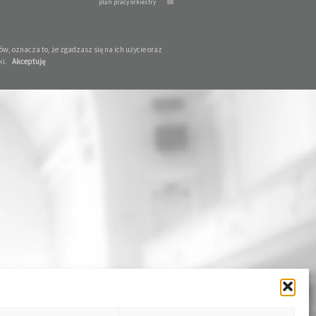
plan pracy orkiestry
w, oznacza to, że zgadzasz się na ich użycie oraz
ki.
Akceptuję