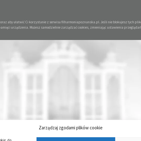
raz aby ułatwić Ci korzystanie z serwisu filharmoniapoznanska.pl. Jeśli nie blokujesz tych plikó
pamięci urządzenia. Możesz samodzielnie zarządzać cookies, zmieniając ustawienia przeglądar
Zarządzaj zgodami plików cookie
okie, do