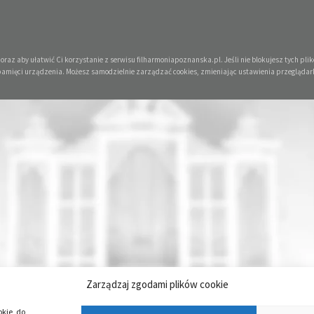
raz aby ułatwić Ci korzystanie z serwisu filharmoniapoznanska.pl. Jeśli nie blokujesz tych plikó
pamięci urządzenia. Możesz samodzielnie zarządzać cookies, zmieniając ustawienia przeglądar
Zarządzaj zgodami plików cookie
okie, do