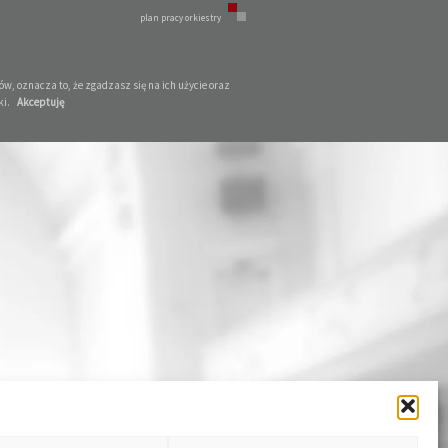
plan pracy orkiestry
w, oznacza to, że zgadzasz się na ich użycie oraz
ki.
Akceptuję