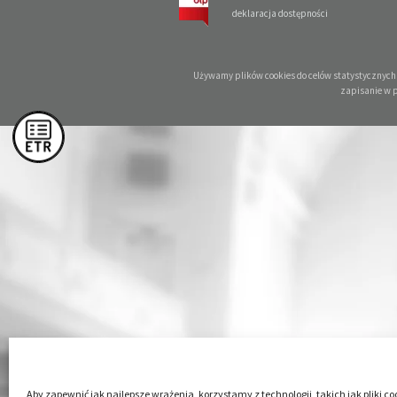
deklaracja dostępności
Używamy plików cookies do celów statystycznych o
zapisanie w 
Aby zapewnić jak najlepsze wrażenia, korzystamy z technologii, takich jak pliki co